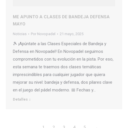
ME APUNTO A CLASES DE BANDEJA DEFENSA
MAYO
Noticias
Por
Novopadel
21 mayo, 2025
🎾 ¡Apúntate a las Clases Especiales de Bandeja y
Defensa en Novopadel! En Novopadel seguimos
comprometidos con tu evolución en la pista. Por eso,
esta semana te traemos dos clases temáticas
imprescindibles para cualquier jugador que quiera
mejorar su nivel: bandeja y defensa, dos pilares clave
en el juego del pádel moderno. 📅 Fechas y…
Detalles
1
2
3
4
5
→