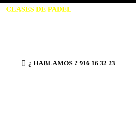
CLASES DE PADEL
EN MÓSTOLES
Escuela con metodología propia
¿ HABLAMOS ? 916 16 32 23
RESERVAS
Contamos con 16 pistas de padel, de las cuales 8
son cubiertas entre las que se reparte el muro y
cristal.