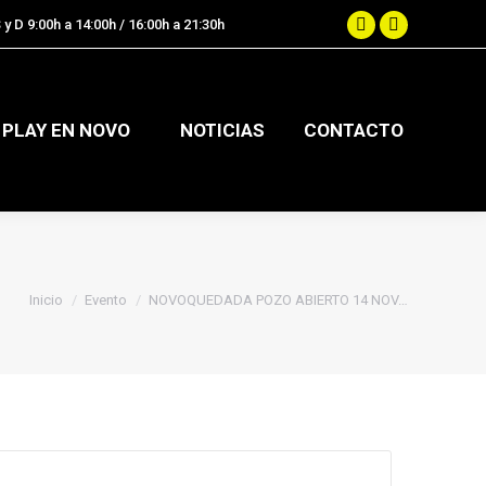
 y D 9:00h a 14:00h / 16:00h a 21:30h
.
Facebook
Instagram
page
page
opens
opens
in
in
PLAY EN NOVO
NOTICIAS
CONTACTO
new
new
window
window
Estás aquí:
Inicio
Evento
NOVOQUEDADA POZO ABIERTO 14 NOV…