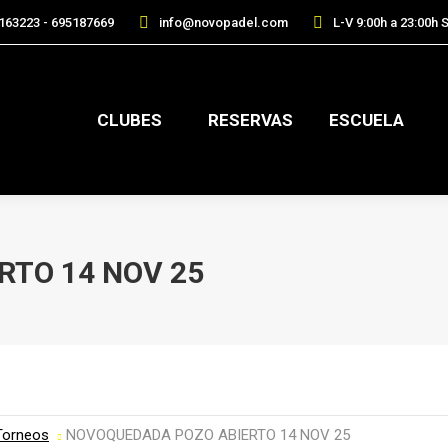
163223 - 695187669
info@novopadel.com
L-V 9:00h a 23:00h S
CLUBES
RESERVAS
ESCUELA
TO 14 NOV 25
Torneos
NOVOQUEDADA POZO ABIERTO 14 NOV 25