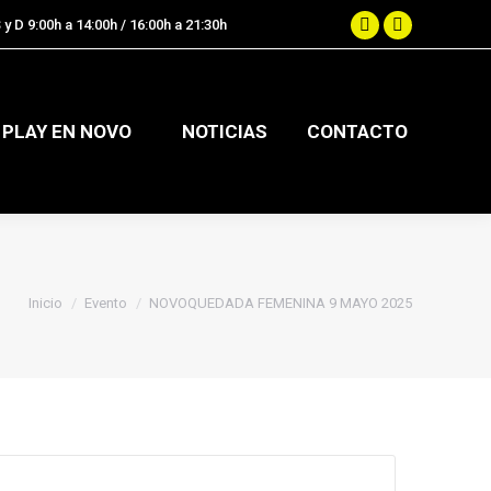
 y D 9:00h a 14:00h / 16:00h a 21:30h
.
Facebook
Instagram
page
page
opens
opens
in
in
PLAY EN NOVO
NOTICIAS
CONTACTO
new
new
window
window
Estás aquí:
Inicio
Evento
NOVOQUEDADA FEMENINA 9 MAYO 2025