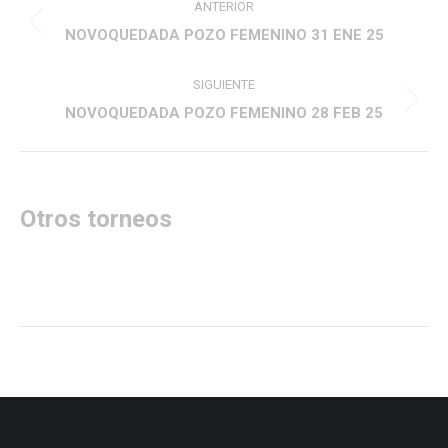
ANTERIOR
entre
Proyecto
NOVOQUEDADA POZO FEMENINO 31 ENE 25
anterior
proyectos
SIGUIENTE
Proyecto
NOVOQUEDADA POZO FEMENINO 28 FEB 25
siguiente
Otros torneos