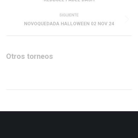
anterior
proyectos
SIGUIENTE
Proyecto
NOVOQUEDADA HALLOWEEN 02 NOV 24
siguiente
Otros torneos