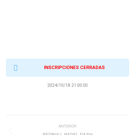
INSCRIPCIONES CERRADAS
2024/10/18 21:00:00
Navegación
ANTERIOR
entre
Proyecto
REDBULL PADEL DASH