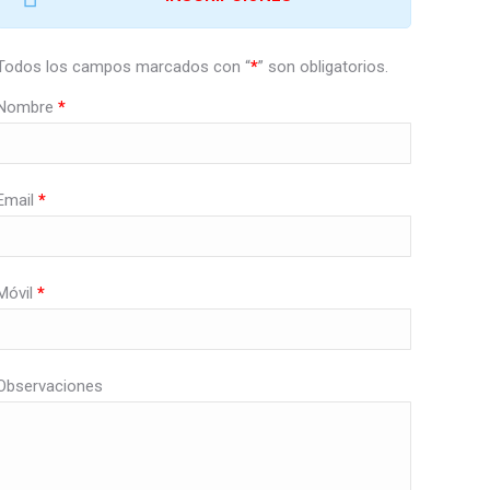
Todos los campos marcados con “
*
” son obligatorios.
Nombre
*
Email
*
Móvil
*
Observaciones