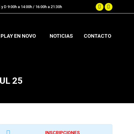
 y D 9:00h a 14:00h / 16:00h a 21:30h
.
Facebook
Instagram
page
page
opens
opens
in
in
PLAY EN NOVO
NOTICIAS
CONTACTO
new
new
window
window
UL 25
INSCRIPCIONES