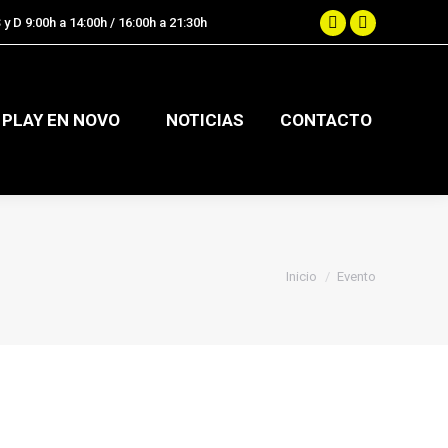
 y D 9:00h a 14:00h / 16:00h a 21:30h
.
Facebook
Instagram
page
page
opens
opens
in
in
PLAY EN NOVO
NOTICIAS
CONTACTO
new
new
window
window
Estás aquí:
Inicio
Evento