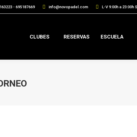
163223 - 695187669
info@novopadel.com
L-V 9:00h a 23:00h S
CLUBES
RESERVAS
ESCUELA
ORNEO