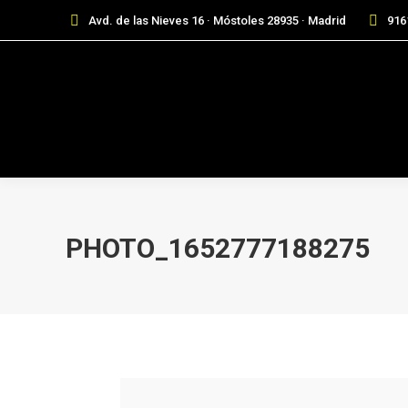
Avd. de las Nieves 16 · Móstoles 28935 · Madrid
916
PHOTO_1652777188275