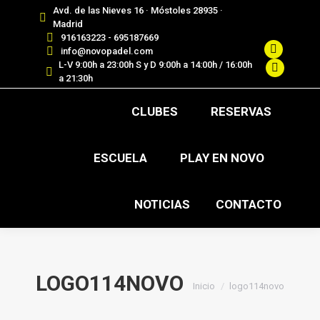
Avd. de las Nieves 16 · Móstoles 28935 ·
.
Madrid
916163223 - 695187669
info@novopadel.com
Facebook
L-V 9:00h a 23:00h S y D 9:00h a 14:00h / 16:00h
page
Instagra
a 21:30h
opens
page
CLUBES
RESERVAS
in
opens
new
in
window
new
ESCUELA
PLAY EN NOVO
window
NOTICIAS
CONTACTO
LOGO114NOVO
Estás aquí:
Inicio
logo114novo