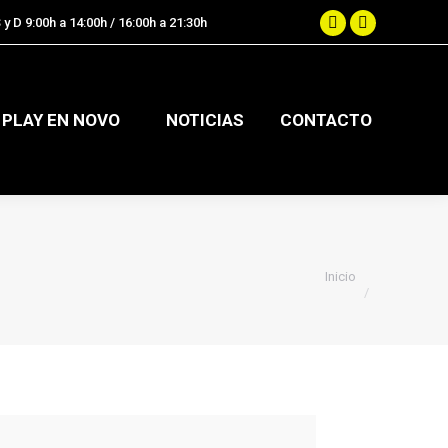
 y D 9:00h a 14:00h / 16:00h a 21:30h
.
Facebook
Instagram
page
page
opens
opens
in
in
PLAY EN NOVO
NOTICIAS
CONTACTO
new
new
window
window
Estás aquí:
Inicio