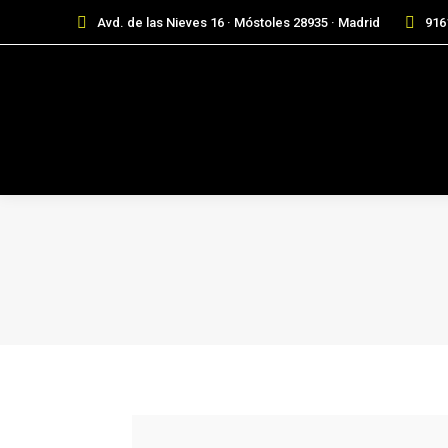
Avd. de las Nieves 16 · Móstoles 28935 · Madrid
916