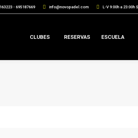
163223 - 695187669
info@novopadel.com
L-V 9:00h a 23:00h S
CLUBES
RESERVAS
ESCUELA